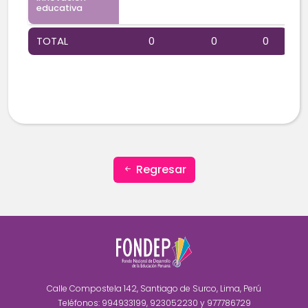
educativa
TOTAL
0
0
0
Regresar
Calle Compostela 142, Santiago de Surco, Lima, Perú
Teléfonos: 994933199, 923052230 y 977786729