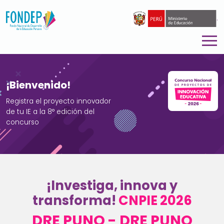
.
¡Bienvenido!
Registra el proyecto innovador
de tu IE a la 8° edición del
concurso
¡Investiga, innova y
transforma!
CNPIE 2026
DRE PUNO - DRE PUNO