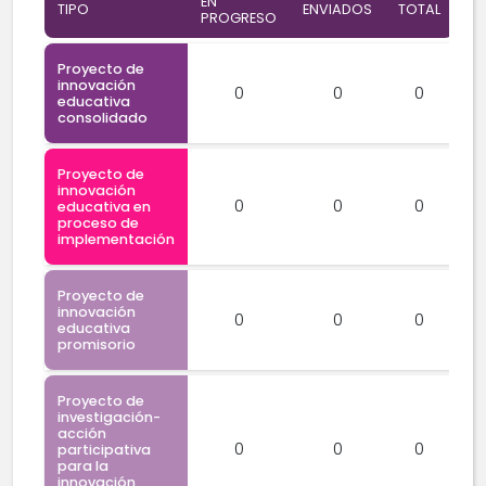
EN
TIPO
ENVIADOS
TOTAL
PROGRESO
Proyecto de
innovación
0
0
0
educativa
consolidado
Proyecto de
innovación
0
0
0
educativa en
proceso de
implementación
Proyecto de
innovación
0
0
0
educativa
promisorio
Proyecto de
investigación-
acción
0
0
0
participativa
para la
innovación