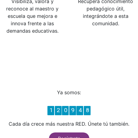
Visibiliza, valora y
Recupera conocimiento
reconoce al maestro y
pedagógico útil,
escuela que mejora e
integrándote a esta
innova frente a las
comunidad.
demandas educativas.
Ya somos:
1
2
0
9
4
8
Cada día crece más nuestra RED. Únete tú también.