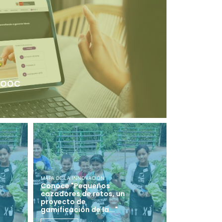
 MOOC
MAPA DE LA INNOVACIÓN
Conoce "Pequeños
cazadores de retos, un
proyecto de
gamificación de la..."