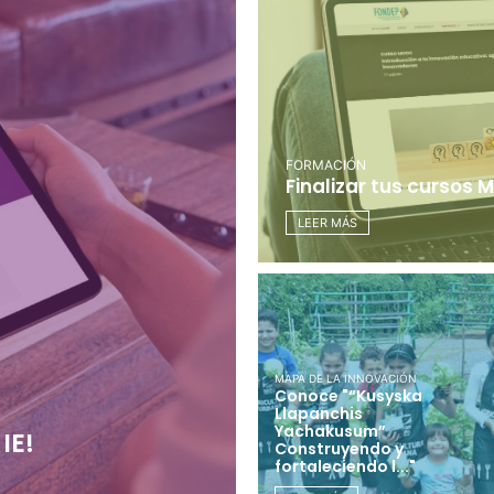
FORMACIÓN
Finalizar tus cursos
LEER MÁS
MAPA DE LA INNOVACIÓN
Conoce "“Kusyska
Llapanchis
Yachakusum”
IE!
Construyendo y
fortaleciendo l..."