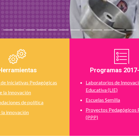
Herramientas
Programas 2017
 de Iniciativas Pedagógicas
Laboratorios de Innovac
Educativa (LIE)
 la Innovación
Escuelas Semilla
aciones de política
Proyectos Pedagógicos 
la innovación
(PPP)