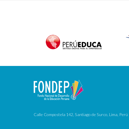
Calle Compostela 142, Santiago de Surco, Lima, Perú