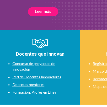
Leer más
Docentes que innovan
Concurso de proyectos de
Registro
innovación
Marco de
Red de Docentes Innovadores
Recomend
Docentes mentores
Mapa de 
Formación: Profes en Línea