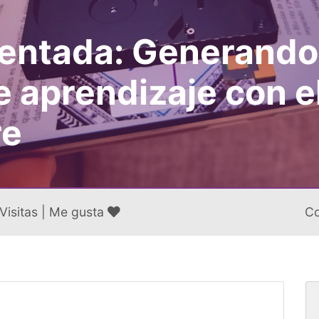
entada: Generando
e aprendizaje con e
re
Visitas |
Me gusta
Co