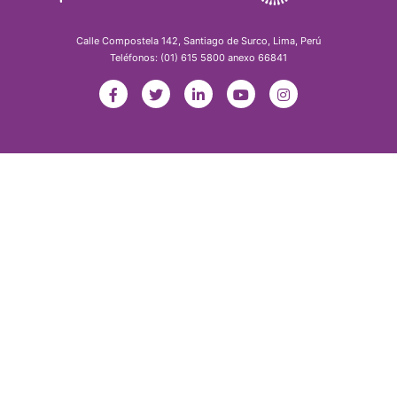
Calle Compostela 142, Santiago de Surco, Lima, Perú
Teléfonos: (01) 615 5800 anexo 66841