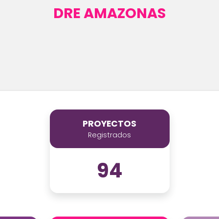
DRE AMAZONAS
PROYECTOS
Registrados
94