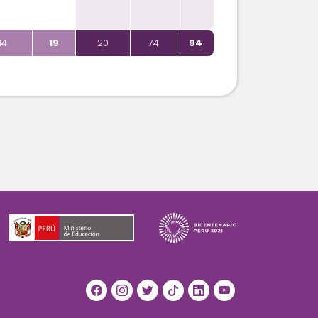
14
19
20
74
94