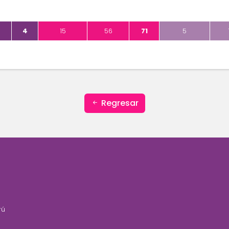
4
15
56
71
5
Regresar
rú