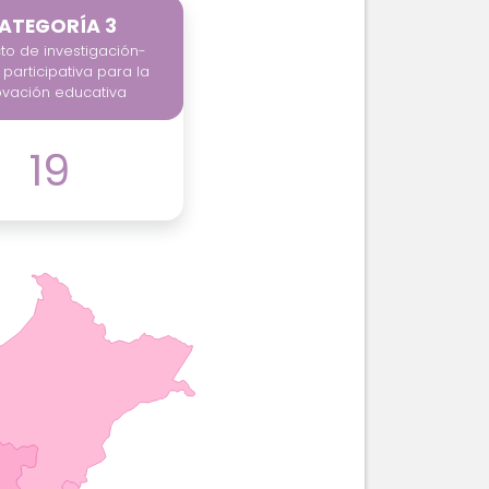
ATEGORÍA 3
to de investigación-
participativa para la
ovación educativa
19