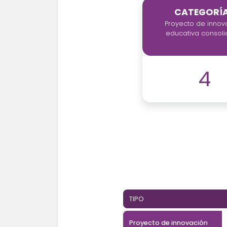
CATEGORÍA
Proyecto de innov
educativa consol
4
TIPO
Proyecto de innovación