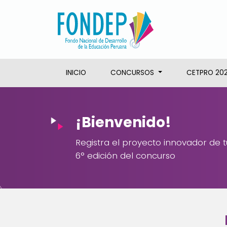
INICIO
CONCURSOS
CETPRO 20
¡Bienvenido!
Registra el proyecto innovador de tu
6° edición del concurso