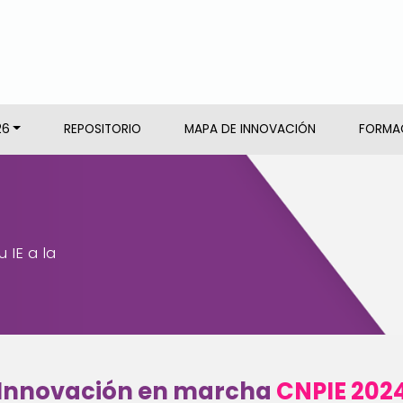
26
REPOSITORIO
MAPA DE INNOVACIÓN
FORMA
 IE a la
Innovación en marcha
CNPIE 202