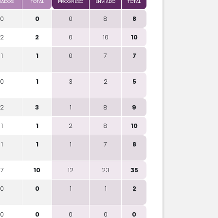
IADOS
TOTAL
PROGRESO
ENVIADO
TOTAL
0
0
0
8
8
2
2
0
10
10
1
1
0
7
7
0
1
3
2
5
2
3
1
8
9
1
1
2
8
10
1
1
1
7
8
7
10
12
23
35
0
0
1
1
2
0
0
0
0
0