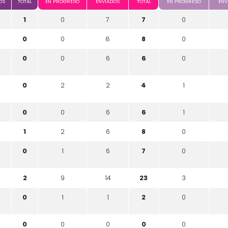
OS
TOTAL
EN PROGRESO
ENVIADOS
TOTAL
EN PROGRESO
ENV
1
0
7
7
0
0
0
8
8
0
0
0
6
6
0
0
2
2
4
1
0
0
6
6
1
1
2
6
8
0
0
1
6
7
0
2
9
14
23
3
0
1
1
2
0
0
0
0
0
0