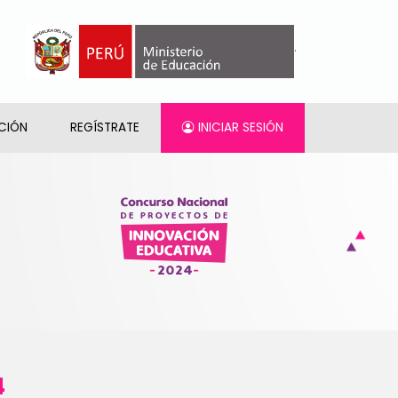
.
CIÓN
REGÍSTRATE
INICIAR SESIÓN
4