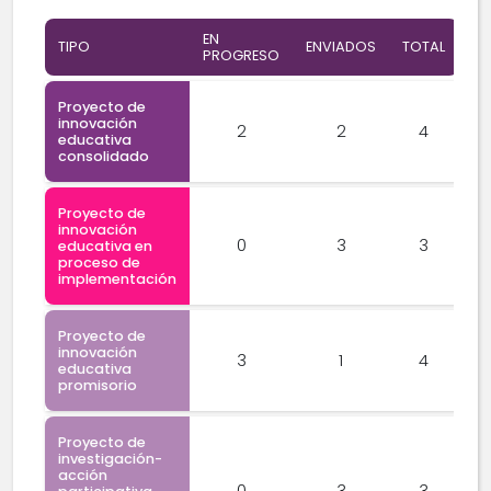
EN
TIPO
ENVIADOS
TOTAL
PROGRESO
Proyecto de
innovación
2
2
4
educativa
consolidado
Proyecto de
innovación
0
3
3
educativa en
proceso de
implementación
Proyecto de
innovación
3
1
4
educativa
promisorio
Proyecto de
investigación-
acción
0
3
3