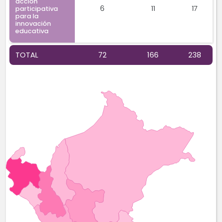
acción
6
11
17
participativa
para la
innovación
educativa
TOTAL
72
166
238