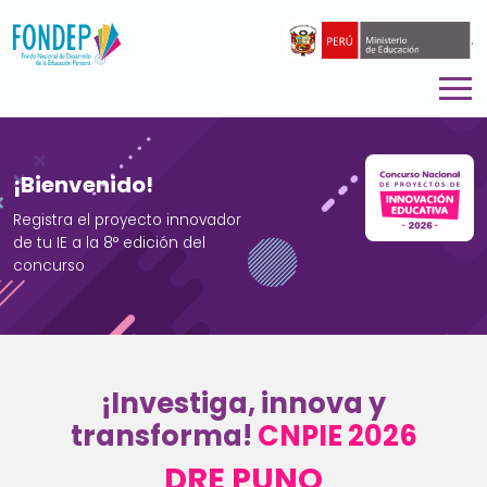
.
¡Bienvenido!
Registra el proyecto innovador
de tu IE a la 8° edición del
concurso
¡Investiga, innova y
transforma!
CNPIE 2026
DRE PUNO