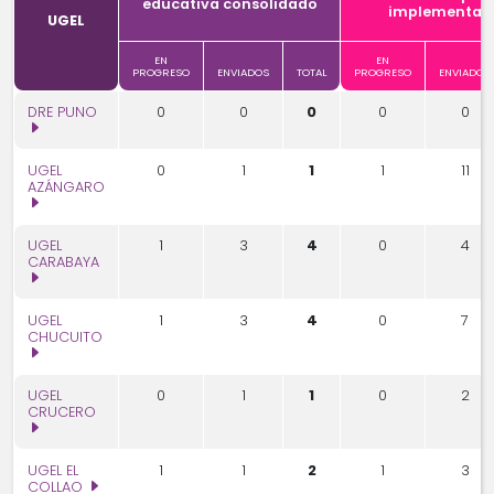
educativa consolidado
implementac
UGEL
EN
EN
PROGRESO
ENVIADOS
TOTAL
PROGRESO
ENVIADOS
DRE PUNO
0
0
0
0
0
UGEL
0
1
1
1
11
AZÁNGARO
UGEL
1
3
4
0
4
CARABAYA
UGEL
1
3
4
0
7
CHUCUITO
UGEL
0
1
1
0
2
CRUCERO
UGEL EL
1
1
2
1
3
COLLAO