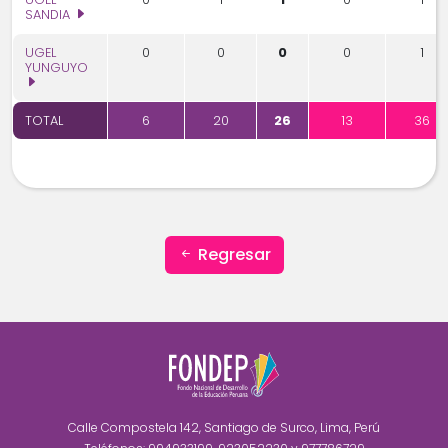
SANDIA
UGEL
0
0
0
0
1
YUNGUYO
TOTAL
6
20
26
13
36
Regresar
Calle Compostela 142, Santiago de Surco, Lima, Perú