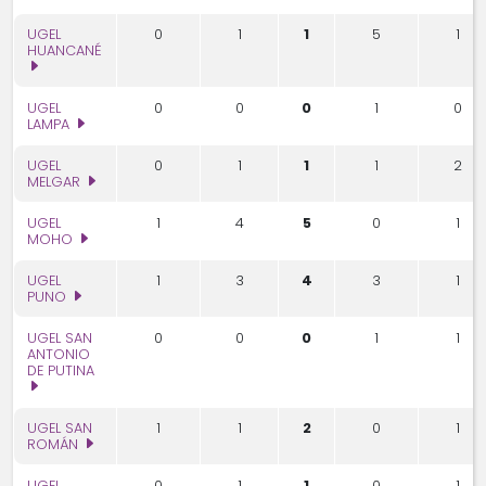
UGEL
0
1
1
5
1
HUANCANÉ
UGEL
0
0
0
1
0
LAMPA
UGEL
0
1
1
1
2
MELGAR
UGEL
1
4
5
0
1
MOHO
UGEL
1
3
4
3
1
PUNO
UGEL SAN
0
0
0
1
1
ANTONIO
DE PUTINA
UGEL SAN
1
1
2
0
1
ROMÁN
UGEL
0
1
1
0
1