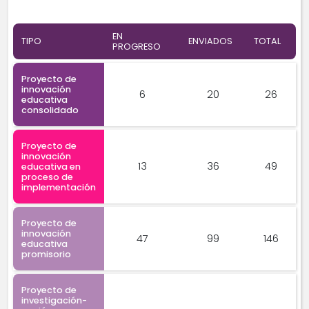
EN
TIPO
ENVIADOS
TOTAL
PROGRESO
Proyecto de
innovación
6
20
26
educativa
consolidado
Proyecto de
innovación
13
36
49
educativa en
proceso de
implementación
Proyecto de
innovación
47
99
146
educativa
promisorio
Proyecto de
investigación-