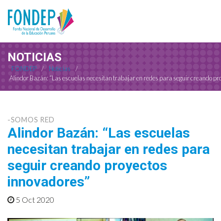
NOTICIAS
FONDEP
/
Noticias
/
Alindor Bazán: “Las escuelas necesitan trabajar en redes para seguir creando p
-SOMOS RED
Alindor Bazán: “Las escuelas
necesitan trabajar en redes para
seguir creando proyectos
innovadores”
5 Oct 2020