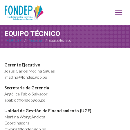
EQUIPO TÉCNICO
FONDEP
/
Nosotros
/
Equipo técnico
Gerente Ejecutivo
Jesús Carlos Medina Siguas
jmedina@fondep.gob.pe
Secretaria de Gerencia
Angélica Pablo Salvador
apablo@fondep.gob.pe
Unidad de Gestión de Financiamiento (UGF)
Martina Wong Ancieta
Coordinadora
mwong@fondep.gob.pe