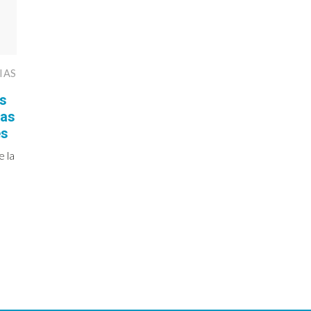
IAS
s
las
es
e la