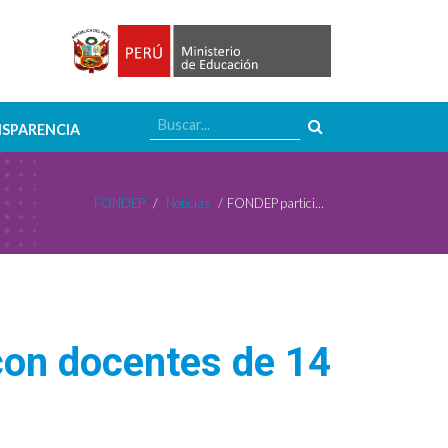
SPARENCIA
FONDEP
/
Noticias
/
FONDEP participa en taller regional virtual con docentes de 14 UGEL de Puno
 con docentes de 14