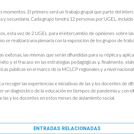
os momentos. El primero será un trabajo grupal que parte del inte
aria y secundaria. Cada grupo tendrá 12 personas por UGEL, incluid
 esta vez de 2 UGEL para el intercambio de opiniones sobre las 
o se realizará una plenaria con la exposición de los grupos de trabaj
s exitosas, las mismas que serán difundidas para su réplica y aplica
xito y el fracaso en las estrategias pedagógicas y, finalmente, el
cas públicas en el marco de la MCLCP regionales y a nivel nacional
a recoger las experiencias e iniciativas de las y los docentes de di
er un diagnóstico de la educación en tiempos de pandemia y con el
de las y los docentes en estos meses de aislamiento social.
ENTRADAS RELACIONADAS