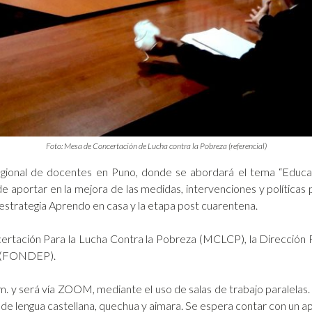
Foto: Mesa de Concertación de Lucha contra la Pobreza (referencial)
er regional de docentes en Puno, donde se abordará el tema “Educ
 de aportar en la mejora de las medidas, intervenciones y políticas 
 estrategia Aprendo en casa y la etapa post cuarentena.
certación Para la Lucha Contra la Pobreza (MCLCP), la Dirección
a (FONDEP).
.m. y será vía ZOOM, mediante el uso de salas de trabajo paralela
 de lengua castellana, quechua y aimara. Se espera contar con un