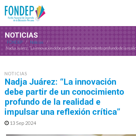
NOTICIAS
FONDEP
/
Noticias
/
Nadja Juárez: “La innovación debe partir de un conocimiento profundo de la realid
NOTICIAS
Nadja Juárez: “La innovación
debe partir de un conocimiento
profundo de la realidad e
impulsar una reflexión crítica”
13 Sep 2024