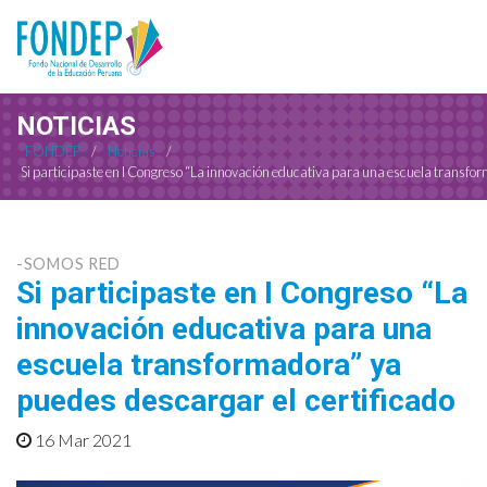
NOTICIAS
FONDEP
/
Noticias
/
Si participaste en I Congreso “La innovación educativa para una escuela transfo
-SOMOS RED
Si participaste en I Congreso “La
innovación educativa para una
escuela transformadora” ya
puedes descargar el certificado
16 Mar 2021