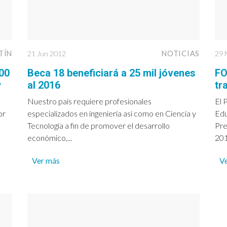
TÍN
21 Jun 2012
NOTICIAS
29 
00
Beca 18 beneficiará a 25 mil jóvenes
FO
y
al 2016
tr
Nuestro país requiere profesionales
El 
or
especializados en ingeniería así como en Ciencia y
Edu
Tecnología a fin de promover el desarrollo
Pre
económico,...
201
Ver más
V