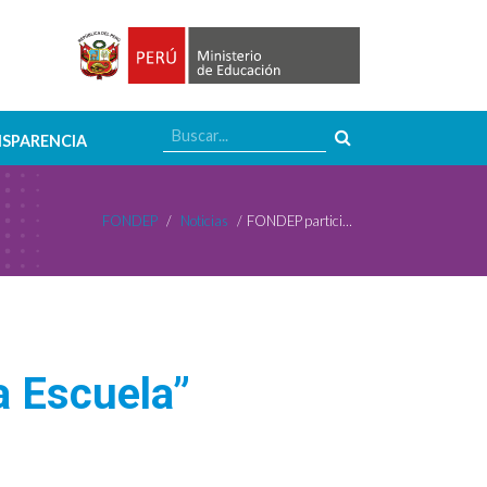
SPARENCIA
FONDEP
/
Noticias
/
FONDEP participa en el Concurso “La Buena Escuela”
a Escuela”