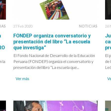
IAS
27 Feb 2020
NOTICIAS
26 
a
FONDEP organiza conversatorio y
Ju
presentación del libro “La escuela
ca
RO
que investiga”
pr
El Fondo Nacional de Desarrollo de la Educación
El 
 la
Peruana (FONDEP) organiza el conversatorio y
de 
presentación del libro “La escuela que...
Leó
Ver más
V