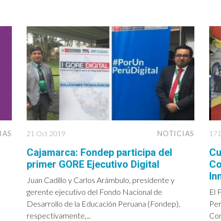
IAS
21 Oct 2019
NOTICIAS
17 
Cajamarca: Fondep participa del
Cu
primer GORE Ejecutivo Digital
Co
In
Juan Cadillo y Carlos Arámbulo, presidente y
gerente ejecutivo del Fondo Nacional de
El 
Desarrollo de la Educación Peruana (Fondep),
Per
a
respectivamente,...
Con