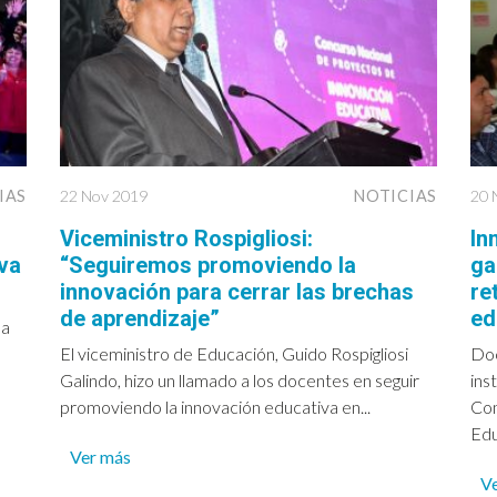
IAS
22 Nov 2019
NOTICIAS
20 
Viceministro Rospigliosi:
In
va
“Seguiremos promoviendo la
ga
innovación para cerrar las brechas
re
de aprendizaje”
ed
la
El viceministro de Educación, Guido Rospigliosi
Doc
Galindo, hizo un llamado a los docentes en seguir
ins
promoviendo la innovación educativa en...
Con
Edu
Ver más
V