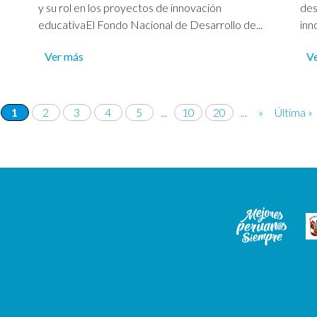
y su rol en los proyectos de innovación
des
educativaEl Fondo Nacional de Desarrollo de...
inn
Ver más
V
1
2
3
4
5
...
10
20
...
»
Última »