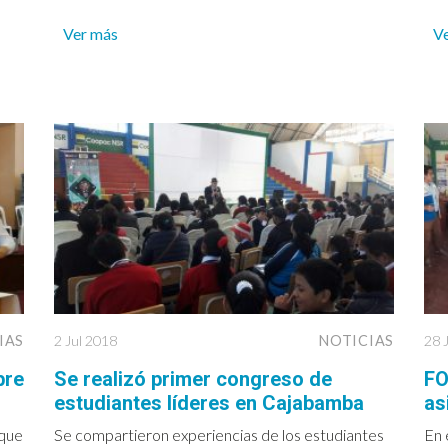
Ver más
V
IAS
2 Jul 2018
NOTICIAS
28 
bre
Se realizó primer congreso de
FO
estudiantes líderes en Cajabamba
as
 que
Se compartieron experiencias de los estudiantes
En 