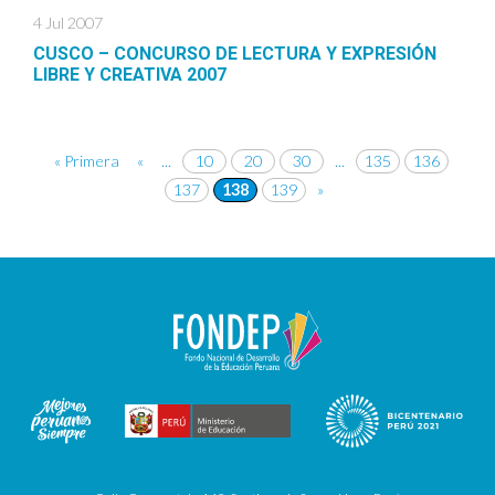
4 Jul 2007
CUSCO – CONCURSO DE LECTURA Y EXPRESIÓN
LIBRE Y CREATIVA 2007
« Primera
«
...
10
20
30
...
135
136
137
138
139
»