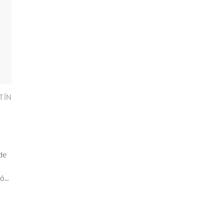
TÍN
 de
...