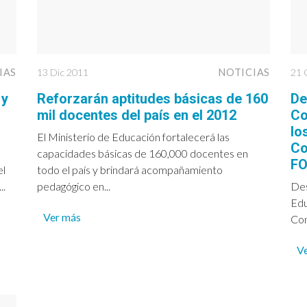
IAS
13 Dic 2011
NOTICIAS
21 
 y
Reforzarán aptitudes básicas de 160
De
o
mil docentes del país en el 2012
Co
lo
El Ministerio de Educación fortalecerá las
Co
capacidades básicas de 160,000 docentes en
F
el
todo el país y brindará acompañamiento
..
pedagógico en...
Des
Edu
Ver más
Con
V