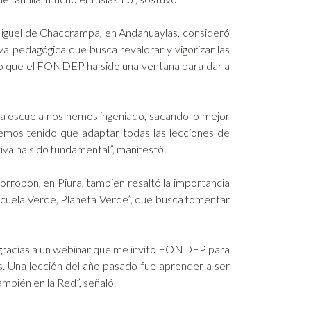
n Miguel de Chaccrampa, en Andahuaylas, consideró
va pedagógica que busca revalorar y vigorizar las
uvo que el FONDEP ha sido una ventana para dar a
a escuela nos hemos ingeniado, sacando lo mejor
emos tenido que adaptar todas las lecciones de
va ha sido fundamental”, manifestó.
rropón, en Piura, también resaltó la importancia
scuela Verde, Planeta Verde”, que busca fomentar
n, gracias a un webinar que me invitó FONDEP para
es. Una lección del año pasado fue aprender a ser
mbién en la Red”, señaló.