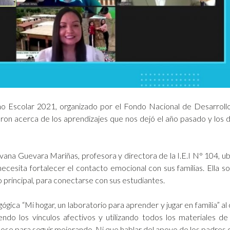
o Escolar 2021, organizado por el Fondo Nacional de Desarrol
ron acerca de los aprendizajes que nos dejó el año pasado y los 
vana Guevara Mariñas, profesora y directora de la I.E.I N° 104, ubi
necesita fortalecer el contacto emocional con sus familias. Ella so
o principal, para conectarse con sus estudiantes.
gica “Mi hogar, un laboratorio para aprender y jugar en familia” al
iendo los vínculos afectivos y utilizando todos los materiales
dose para seguir mejorando. Ni que hablar del apoyo de los padres 