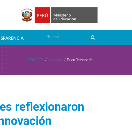
SPARENCIA
FONDEP
/
Noticias
/
Buen Retorno del Año Escolar 2021: Docentes reflexionaron sobre los aprendizajes y desafíos desde la innovación educativa
es reflexionaron
innovación