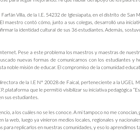
Farfán Villa, de la I.E. 54232 de Iglesiapata, en el distrito de Sa
l maestro contó cómo, junto a sus colegas, desarrolló una iniciati
firmar la identidad cultural de sus 36 estudiantes. Además, sost
internet. Pese a este problema los maestros y maestras de nuestr
uscado nuevas formas de comunicarnos con los estudiantes y h
esta noble misión de educar. El compromiso de la comunidad educati
rectora de la I.E N° 20028 de Faical, perteneciente a la UGEL Mo
lataforma que le permitió visibilizar su iniciativa pedagógica “E
en sus estudiantes.
encio, a los cuáles no se les conoce. A mi tampoco no me conocía
n la web, luego ya vinieron medios locales, regionales y nacional
s para replicarlos en nuestras comunidades, y eso lo aprendimos ta