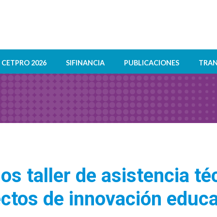
CETPRO 2026
SIFINANCIA
PUBLICACIONES
TRAN
os taller de asistencia té
ctos de innovación educa