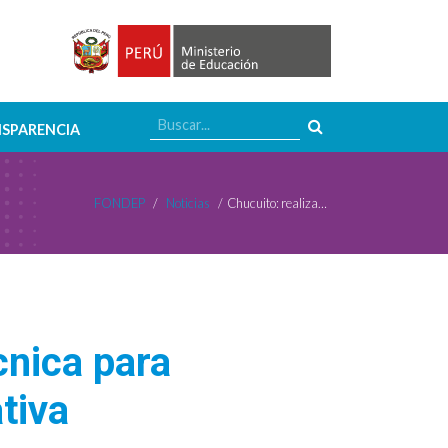
SPARENCIA
FONDEP
/
Noticias
/
Chucuito: realizamos taller de asistencia técnica para implementar proyectos de innovación educativa
cnica para
tiva