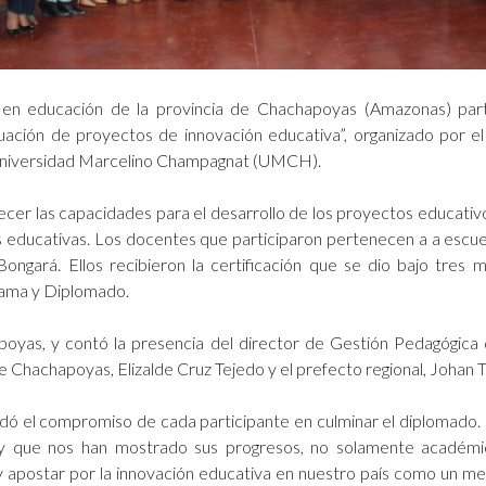
s en educación de la provincia de Chachapoyas (Amazonas) par
uación de proyectos de innovación educativa”, organizado por e
 Universidad Marcelino Champagnat (UMCH).
talecer las capacidades para el desarrollo de los proyectos educa
s educativas. Los docentes que participaron pertenecen a a escuel
gará. Ellos recibieron la certificación que se dio bajo tres m
rama y Diplomado.
poyas, y contó la presencia del director de Gestión Pedagógica 
de Chachapoyas, Elizalde Cruz Tejedo y el prefecto regional, Johan T
ó el compromiso de cada participante en culminar el diplomado. 
 que nos han mostrado sus progresos, no solamente académicos
y apostar por la innovación educativa en nuestro país como un med