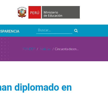
SPARENCIA
FONDEP
/
Noticias
/
Cincuenta docentes de Chachapoyas culminan diplomado en proyectos de innovación educativa
nan diplomado en