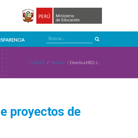
SPARENCIA
FONDEP
/
Noticias
/
Directiva MED: IE participan en concursos de proyectos de innovación del FONDEP
de proyectos de