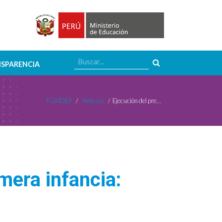
SPARENCIA
FONDEP
/
Noticias
/
Ejecución del presupuesto social para la primera infancia: ¿Cómo estamos?
mera infancia: