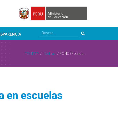
SPARENCIA
FONDEP
/
Noticias
/
FONDEP brinda asistencia técnica financiera en escuelas ganadoras de San Martín
a en escuelas