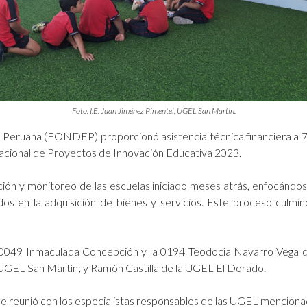
Foto: I.E. Juan Jiménez Pimentel, UGEL San Martín.
Peruana (FONDEP) proporcionó asistencia técnica financiera a 7 d
acional de Proyectos de Innovación Educativa 2023.
ón y monitoreo de las escuelas iniciado meses atrás, enfocándose e
zados en la adquisición de bienes y servicios. Este proceso culm
 la 0049 Inmaculada Concepción y la 0194 Teodocia Navarro Vega 
 UGEL San Martín; y Ramón Castilla de la UGEL El Dorado.
se reunió con los especialistas responsables de las UGEL menciona