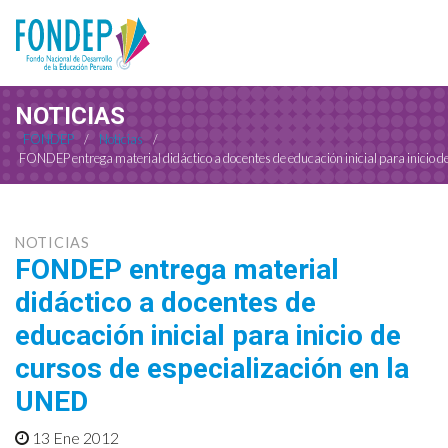
NOTICIAS
FONDEP
/
Noticias
/
FONDEP entrega material didáctico a docentes de educación inicial para inicio d
NOTICIAS
FONDEP entrega material
didáctico a docentes de
educación inicial para inicio de
cursos de especialización en la
UNED
13 Ene 2012