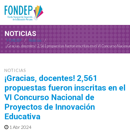
NOTICIAS
FONDEP
/
Noticias
/
¡Gracias, docentes! 2,561 propuestas fueron inscritas en el VI Concurso Naciona
NOTICIAS
¡Gracias, docentes! 2,561
propuestas fueron inscritas en el
VI Concurso Nacional de
Proyectos de Innovación
Educativa
1 Abr 2024