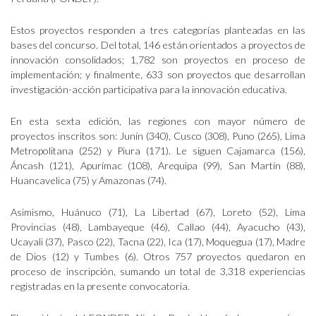
Estos proyectos responden a tres categorías planteadas en las
bases del concurso. Del total, 146 están orientados a proyectos de
innovación consolidados; 1,782 son proyectos en proceso de
implementación; y finalmente, 633 son proyectos que desarrollan
investigación-acción participativa para la innovación educativa.
En esta sexta edición, las regiones con mayor número de
proyectos inscritos son: Junín (340), Cusco (308), Puno (265), Lima
Metropolitana (252) y Piura (171). Le siguen Cajamarca (156),
Áncash (121), Apurímac (108), Arequipa (99), San Martín (88),
Huancavelica (75) y Amazonas (74).
Asimismo, Huánuco (71), La Libertad (67), Loreto (52), Lima
Provincias (48), Lambayeque (46), Callao (44), Ayacucho (43),
Ucayali (37), Pasco (22), Tacna (22), Ica (17), Moquegua (17), Madre
de Dios (12) y Tumbes (6). Otros 757 proyectos quedaron en
proceso de inscripción, sumando un total de 3,318 experiencias
registradas en la presente convocatoria.