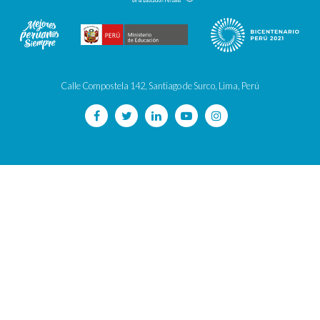
Calle Compostela 142, Santiago de Surco, Lima, Perú