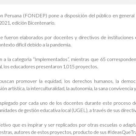
ón Peruana (FONDEP) pone a disposición del público en general 
021, edición Bicentenario.
 fueron elaborados por docentes y directivos de instituciones e
ntexto difícil debido a la pandemia.
a la categoría “Implementados”, mientras que 65 corresponden a 
nal, los educadores presentaron 1,015 proyectos.
uscan promover la equidad, los derechos humanos, la democraci
ón artística, la interculturalidad, la autonomía, la sana convivencia y
legado por cada uno de los docentes durante este proceso de m
nidades de gestión educativa local (UGEL), a través de sus directiv
ivo que es inspirar y ser replicados por otras escuelas o adapt
aestras, autores de estos proyectos, producto de sus #IdeasQueT