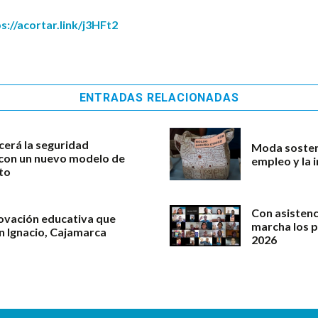
s://acortar.link/j3HFt2
ENTRADAS RELACIONADAS
cerá la seguridad
Moda sosteni
l con un nuevo modelo de
empleo y la 
to
Con asistenc
novación educativa que
marcha los 
an Ignacio, Cajamarca
2026