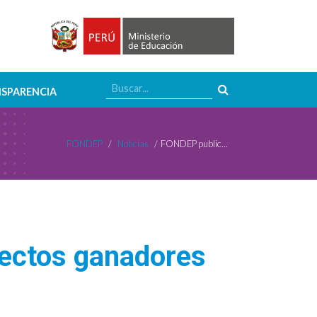
SPARENCIA
FONDEP
/
Noticias
/
FONDEP publica compendio que reúne proyectos ganadores de la edición Bicentenario
ectos ganadores