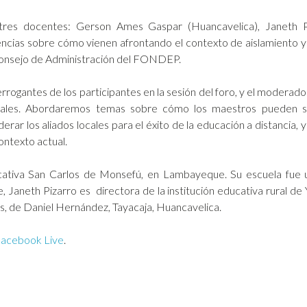
e tres docentes: Gerson Ames Gaspar (Huancavelica), Janeth P
cias sobre cómo vienen afrontando el contexto de aislamiento y 
 Consejo de Administración del FONDEP.
terrogantes de los participantes en la sesión del foro, y el modera
nales. Abordaremos temas sobre cómo los maestros pueden se
rar los aliados locales para el éxito de la educación a distancia,
ontexto actual.
ducativa San Carlos de Monsefú, en Lambayeque. Su escuela fue
, Janeth Pizarro es directora de la institución educativa rural d
s, de Daniel Hernández, Tayacaja, Huancavelica.
Facebook Live
.