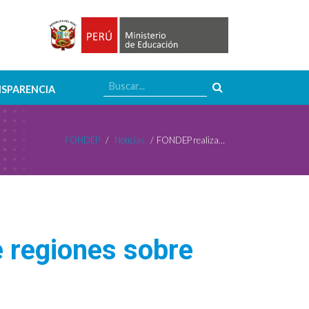
SPARENCIA
FONDEP
/
Noticias
/
FONDEP realiza foro online con docentes de regiones sobre uso de TIC en la educación a distancia
e regiones sobre