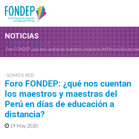
NOTICIAS
FONDEP
/
Noticias
/
Foro FONDEP: ¿qué nos cuentan los maestros y maestras del Perú en días de edu
-SOMOS RED
Foro FONDEP: ¿qué nos cuentan
los maestros y maestras del
Perú en días de educación a
distancia?
19 May 2020