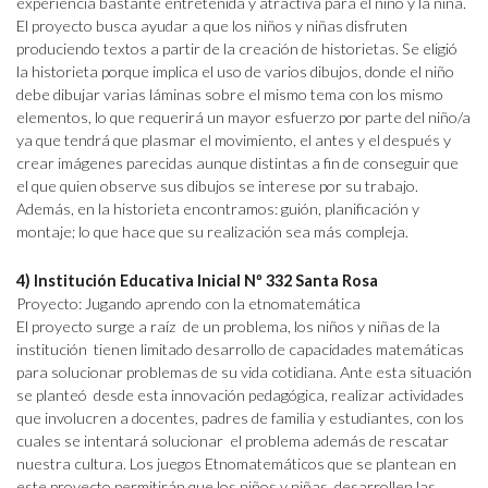
experiencia bastante entretenida y atractiva para el niño y la niña.
El proyecto busca ayudar a que los niños y niñas disfruten
produciendo textos a partir de la creación de historietas. Se eligió
la historieta porque implica el uso de varios dibujos, donde el niño
debe dibujar varias láminas sobre el mismo tema con los mismo
elementos, lo que requerirá un mayor esfuerzo por parte del niño/a
ya que tendrá que plasmar el movimiento, el antes y el después y
crear imágenes parecidas aunque distintas a fin de conseguir que
el que quien observe sus dibujos se interese por su trabajo.
Además, en la historieta encontramos: guión, planificación y
montaje; lo que hace que su realización sea más compleja.
4) Institución Educativa Inicial Nº 332 Santa Rosa
Proyecto: Jugando aprendo con la etnomatemática
El proyecto surge a raíz de un problema, los niños y niñas de la
institución tienen limitado desarrollo de capacidades matemáticas
para solucionar problemas de su vida cotidiana. Ante esta situación
se planteó desde esta innovación pedagógica, realizar actividades
que involucren a docentes, padres de familia y estudiantes, con los
cuales se intentará solucionar el problema además de rescatar
nuestra cultura. Los juegos Etnomatemáticos que se plantean en
este proyecto permitirán que los niños y niñas, desarrollen las