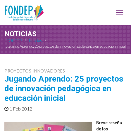
NOTICIAS
FONDEP
/
Noticias
/
Jugando Aprendo: 25 proyectos de innovación pedagógica en educación inicial
PROYECTOS INNOVADORES
Jugando Aprendo: 25 proyectos
de innovación pedagógica en
educación inicial
1 Feb 2012
Breve reseña
de los