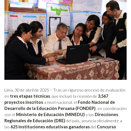
Lima, 30 de abril de 2025 – Tras un riguroso proceso de evaluación
en
tres etapas técnicas
, que incluyó la revisión de
3,567
proyectos inscritos
a nivel nacional, el
Fondo Nacional de
Desarrollo de la Educación Peruana (FONDEP)
, en coordinación
con el
Ministerio de Educación (MINEDU)
y las
Direcciones
Regionales de Educación (DRE)
del país, anuncia oficialmente a
las
625 instituciones educativas ganadoras
del
Concurso