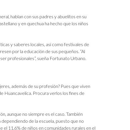
eral, hablan con sus padres y abuelitos en su
astellano y en quechua ha hecho que los niños
ticas y saberes locales, así como festivales de
eresen por la educación de sus pequeños. “Al
ser profesionales”, sueña Fortunato Urbano.
jeres, además de su profesión? Pues que viven
 de Huancavelica. Procura verlos los fines de
ión, aunque no siempre es el caso. También
a dependiendo de la escuela, puesto que no
te el 11,6% de niños en comunidades rurales en el