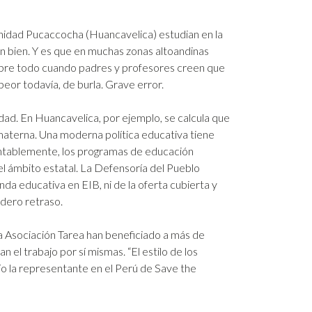
munidad Pucaccocha (Huancavelica) estudian en la
tan bien. Y es que en muchas zonas altoandinas
Sobre todo cuando padres y profesores creen que
peor todavía, de burla. Grave error.
tidad. En Huancavelica, por ejemplo, se calcula que
aterna. Una moderna política educativa tiene
entablemente, los programas de educación
n el ámbito estatal. La Defensoría del Pueblo
da educativa en EIB, ni de la oferta cubierta y
adero retraso.
la Asociación Tarea han beneficiado a más de
el trabajo por sí mismas. “El estilo de los
ío la representante en el Perú de Save the