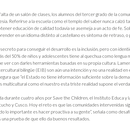
falta de un salón de clases, los alumnos del tercer grado de la co
lesia. Referirse a la escuela como el templo del saber nunca calzó 
tener educación de calidad todavía se asemeja a un acto de fe. 
render en un idioma distinto al castellano es síntoma de retraso, o 
 secreto para conseguir el desarrollo es la inclusión, pero con iden
s del 50% de niños y adolescentes tiene al quechua como lengua m
e ver con darles herramientas basadas en su propia cultura. Lam
tercultural bilingüe (EIB) son aún una intención y no una realidad e
egura que “el Estado no tiene información suficiente sobre la deman
ís multicultural como el nuestro esta triste realidad supone el verd
da durante cuatro años por Save the Children, el Instituto Educa y 
cho y Cusco. Hoy el reto es que las comunidades intervenidas sigan 
ndo lo importante es hacer proactiva a su gente”, señala como desaf
 una prueba de que ello da buenos resultados.