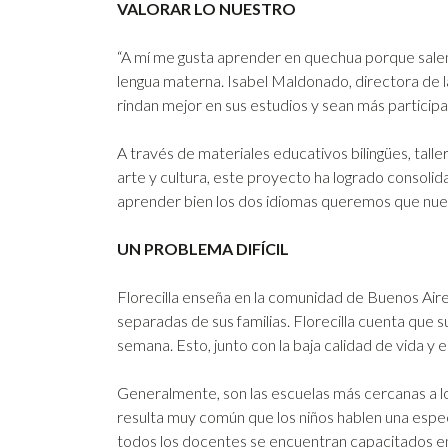
VALORAR LO NUESTRO
“A mí me gusta aprender en quechua porque salen b
lengua materna. Isabel Maldonado, directora de l
rindan mejor en sus estudios y sean más participa
A través de materiales educativos bilingües, tall
arte y cultura, este proyecto ha logrado consoli
aprender bien los dos idiomas queremos que nues
UN
PROBLEMA DIFÍCIL
Florecilla enseña en la comunidad de Buenos Air
separadas de sus familias. Florecilla cuenta que su
semana. Esto, junto con la baja calidad de vida y 
Generalmente, son las escuelas más cercanas a lo
resulta muy común que los niños hablen una espec
todos los docentes se encuentran capacitados en 