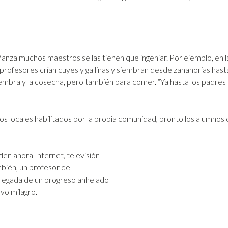
anza muchos maestros se las tienen que ingeniar. Por ejemplo, en 
ofesores crían cuyes y gallinas y siembran desde zanahorias hasta
embra y la cosecha, pero también para comer. “Ya hasta los padres 
s locales habilitados por la propia comunidad, pronto los alumnos
iden ahora Internet, televisión
mbién, un profesor de
 llegada de un progreso anhelado
evo milagro.