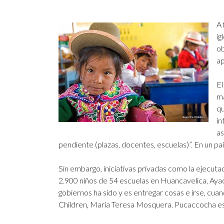
A 
ig
ob
ap
El
má
qu
in
as
pendiente (plazas, docentes, escuelas)”. En un pa
Sin embargo, iniciativas privadas como la ejecuta
2.900 niños de 54 escuelas en Huancavelica, Ayacu
gobiernos ha sido y es entregar cosas e irse, cua
Children, María Teresa Mosquera. Pucaccocha es