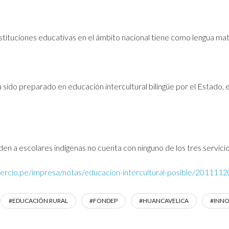
stituciones educativas en el ámbito nacional tiene como lengua mat
a sido preparado en educación intercultural bilingüe por el Estado, 
n a escolares indígenas no cuenta con ninguno de los tres servicios
mercio.pe/impresa/notas/educacion-intercultural-posible/20111
#EDUCACIÓN RURAL
#FONDEP
#HUANCAVELICA
#INNO