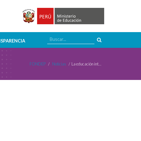
SPARENCIA
FONDEP
/
Noticias
/
La educación intercultural es posible