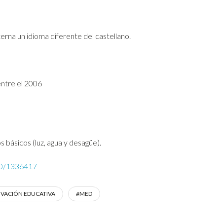
erna un idioma diferente del castellano.
entre el 2006
 básicos (luz, agua y desagüe).
120/1336417
VACIÓN EDUCATIVA
#MED