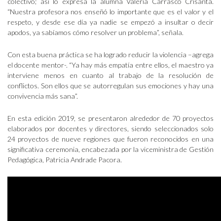
colectivo; así lo expresa la alumna Valeria Carrasco Crisanta.
“Nuestra profesora nos enseñó lo importante que es el valor y el
respeto, y desde ese día ya nadie se empezó a insultar o decir
apodos, ya sabíamos cómo resolver un problema”, señala.
Con esta buena práctica se ha logrado reducir la violencia –agrega
el docente mentor-. “Ya hay más empatía entre ellos, el maestro ya
interviene menos en cuanto al trabajo de la resolución de
conflictos. Son ellos que se autorregulan sus emociones y hay una
convivencia más sana”.
En esta edición 2019, se presentaron alrededor de 70 proyectos
elaborados por docentes y directores, siendo seleccionados solo
24 proyectos de nueve regiones que fueron reconocidos en una
significativa ceremonia, encabezada por la viceministra de Gestión
Pedagógica, Patricia Andrade Pacora.