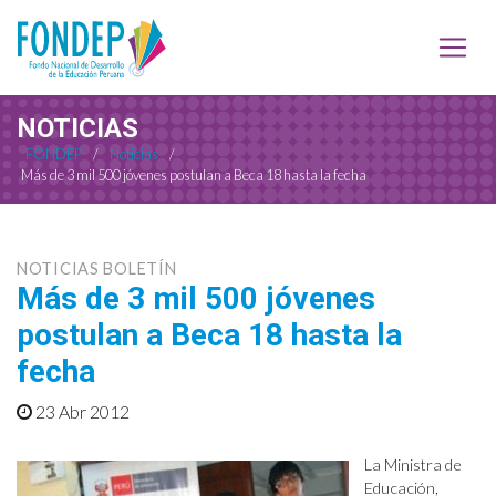
NOTICIAS
FONDEP
/
Noticias
/
Más de 3 mil 500 jóvenes postulan a Beca 18 hasta la fecha
NOTICIAS BOLETÍN
Más de 3 mil 500 jóvenes
postulan a Beca 18 hasta la
fecha
23 Abr 2012
La Ministra de
Educación,