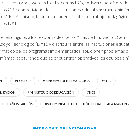
del sistema y software educativo en las PCs, software para Servido
los CRT; conectividad de las instituciones educativas; mantenimie
 el CRT. Asimismo, habrá una ponencia sobre el trabajo pedagógico
 los DAT.
eres dirigidos a los responsables de las Aulas de Innovación, Cent
yo Tecnológico (DAT), y distribuirá entre las instituciones educat
ormático de los programas implementados, solucionen problemas de e
 mismas, asegurando que se encuentren operativos los equipos a niv
AL
#FONDEP
#INNOVACION PEDAGÓGICA
#MED
ALIZACIÓN
#MINISTERIO DE EDUCACIÓN
#TICS
DO BOLAÑOS GALDÓS
#VICEMINISTRO DE GESTIÓN PEDAGÓGICA MARTÍN 
ENTRADAS RELACIONADAS