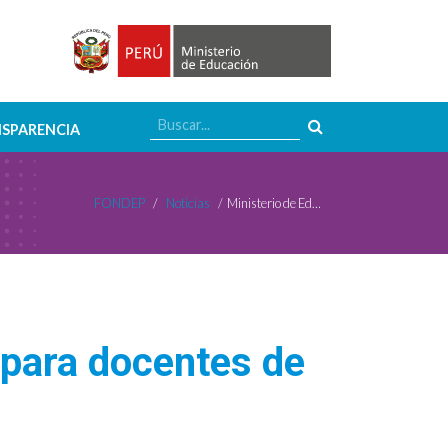
SPARENCIA
FONDEP
/
Noticias
/
Ministerio de Educación inicia capacitación para docentes de apoyo tecnológico
 para docentes de