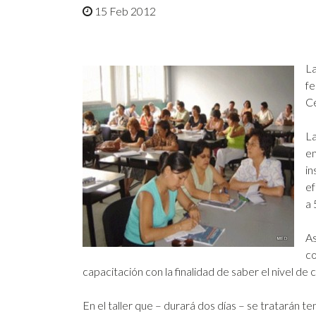
15 Feb 2012
La
fe
Ce
La
en
in
ef
a 
As
co
capacitación con la finalidad de saber el nivel d
En el taller que – durará dos días – se tratarán 