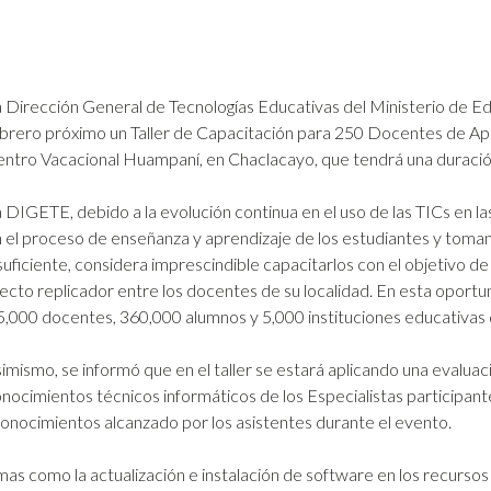
 Dirección General de Tecnologías Educativas del Ministerio de Ed
brero próximo un Taller de Capacitación para 250 Docentes de Apo
ntro Vacacional Huampaní, en Chaclacayo, que tendrá una duració
 DIGETE, debido a la evolución continua en el uso de las TICs en l
 el proceso de enseñanza y aprendizaje de los estudiantes y tom
suficiente, considera imprescindible capacitarlos con el objetivo d
ecto replicador entre los docentes de su localidad. En esta oportun
5,000 docentes, 360,000 alumnos y 5,000 instituciones educativas d
imismo, se informó que en el taller se estará aplicando una evaluac
nocimientos técnicos informáticos de los Especialistas participant
e conocimientos alcanzado por los asistentes durante el evento.
temas como la actualización e instalación de software en los recurs