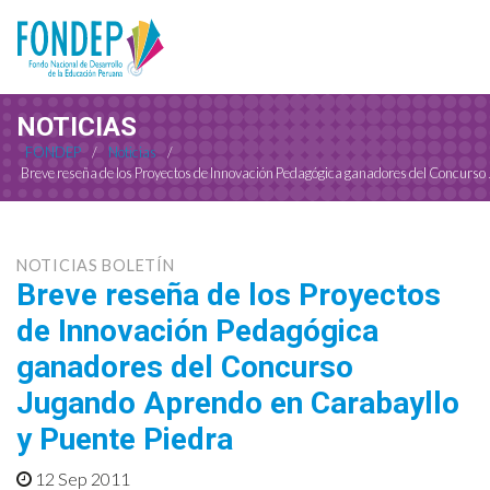
NOTICIAS
FONDEP
/
Noticias
/
Breve reseña de los Proyectos de Innovación Pedagógica ganadores del Concurso
NOTICIAS BOLETÍN
Breve reseña de los Proyectos
de Innovación Pedagógica
ganadores del Concurso
Jugando Aprendo en Carabayllo
y Puente Piedra
12 Sep 2011