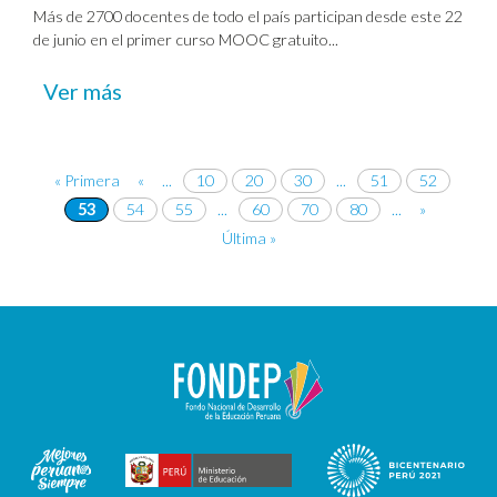
Más de 2700 docentes de todo el país participan desde este 22
de junio en el primer curso MOOC gratuito...
Ver más
« Primera
«
...
10
20
30
...
51
52
53
54
55
...
60
70
80
...
»
Última »