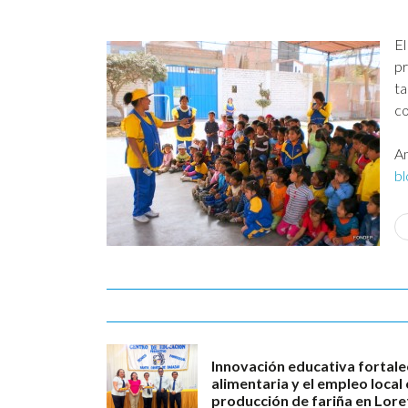
El
pr
ta
co
Am
bl
Innovación educativa fortale
alimentaria y el empleo loca
producción de fariña en Lore