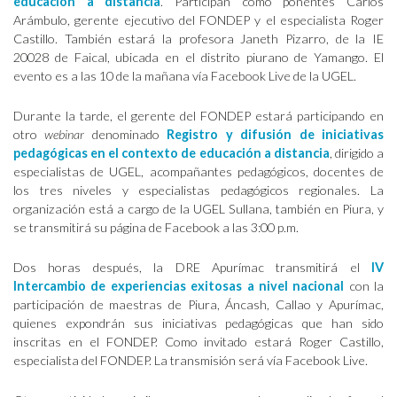
educación a distancia
. Participan como ponentes Carlos
Arámbulo, gerente ejecutivo del FONDEP y el especialista Roger
Castillo. También estará la profesora Janeth Pizarro, de la IE
20028 de Faical, ubicada en el distrito piurano de Yamango. El
evento es a las 10 de la mañana vía Facebook Live de la UGEL.
Durante la tarde, el gerente del FONDEP estará participando en
otro
webinar
denominado
Registro y difusión de iniciativas
pedagógicas en el contexto de educación a distancia
, dirigido a
especialistas de UGEL, acompañantes pedagógicos, docentes de
los tres niveles y especialistas pedagógicos regionales. La
organización está a cargo de la UGEL Sullana, también en Piura, y
se transmitirá su página de Facebook a las 3:00 p.m.
Dos horas después, la DRE Apurímac transmitirá el
IV
Intercambio de experiencias exitosas a nivel nacional
con la
participación de maestras de Piura, Áncash, Callao y Apurímac,
quienes expondrán sus iniciativas pedagógicas que han sido
inscritas en el FONDEP. Como invitado estará Roger Castillo,
especialista del FONDEP. La transmisión será vía Facebook Live.