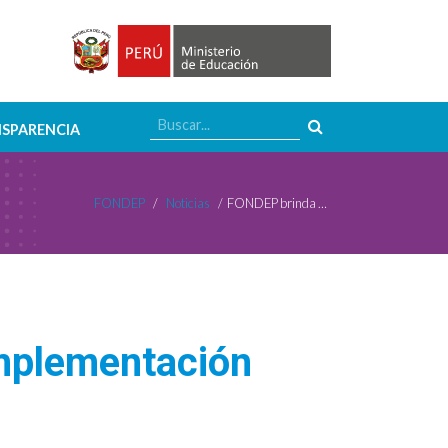
SPARENCIA
FONDEP
/
Noticias
/
FONDEP brinda asistencia técnica para la implementación efectiva de proyectos educativos
implementación