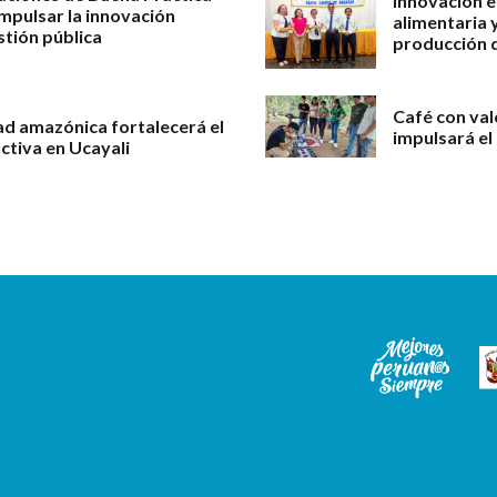
Innovación e
impulsar la innovación
alimentaria 
stión pública
producción d
Café con val
ad amazónica fortalecerá el
impulsará el
ctiva en Ucayali