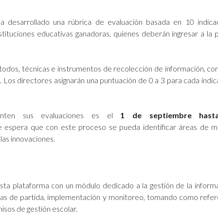
 desarrollado una rúbrica de evaluación basada en 10 indica
tituciones educativas ganadoras, quienes deberán ingresar a la p
étodos, técnicas e instrumentos de recolección de información, co
 Los directores asignarán una puntuación de 0 a 3 para cada indi
enten sus evaluaciones es el
1 de septiembre hast
e espera que con este proceso se pueda identificar áreas de me
 las innovaciones.
ta plataforma con un módulo dedicado a la gestión de la inform
apas de partida, implementación y monitoreo, tomando como referen
isos de gestión escolar.