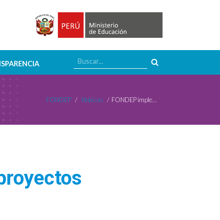
SPARENCIA
FONDEP
/
Noticias
/
FONDEP implementa rúbricas para evaluar proyectos educativos en escuelas
proyectos