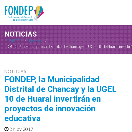
NOTICIAS
FONDEP
/
Noticias
/
FONDEP, la Municipalidad Distrital de Chancay y la UGEL 10 de Huaral invertirá
NOTICIAS
FONDEP, la Municipalidad
Distrital de Chancay y la UGEL
10 de Huaral invertirán en
proyectos de innovación
educativa
2 Nov 2017