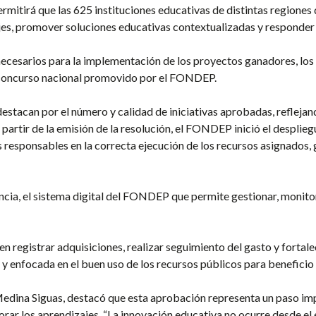
ermitirá que las 625 instituciones educativas de distintas regione
ajes, promover soluciones educativas contextualizadas y responder
necesarios para la implementación de los proyectos ganadores, los
l concurso nacional promovido por el FONDEP.
estacan por el número y calidad de iniciativas aprobadas, refleja
 partir de la emisión de la resolución, el FONDEP inició el desplieg
 responsables en la correcta ejecución de los recursos asignados,
ancia, el sistema digital del FONDEP que permite gestionar, monit
en registrar adquisiciones, realizar seguimiento del gasto y fortale
 enfocada en el buen uso de los recursos públicos para beneficio 
edina Siguas, destacó que esta aprobación representa un paso imp
rar los aprendizajes. “La innovación educativa no ocurre desde el e