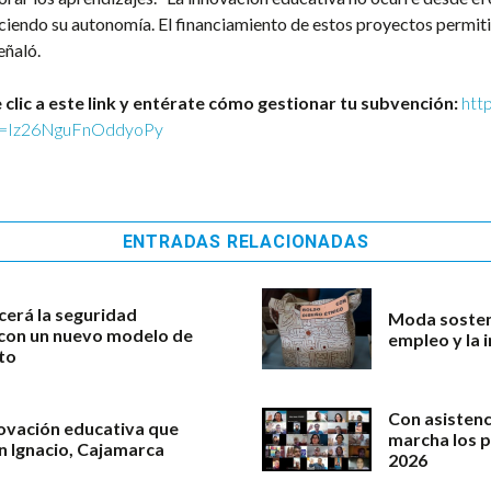
iendo su autonomía. El financiamiento de estos proyectos permiti
eñaló.
 clic a este link y entérate cómo gestionar tu subvención:
htt
si=Iz26NguFnOddyoPy
ENTRADAS RELACIONADAS
cerá la seguridad
Moda sosteni
l con un nuevo modelo de
empleo y la 
to
Con asistenc
novación educativa que
marcha los 
an Ignacio, Cajamarca
2026