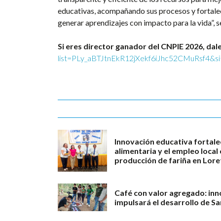
educativas, acompañando sus procesos y fortalec
generar aprendizajes con impacto para la vida”, s
Si eres director ganador del CNPIE 2026, dale
list=PLy_aBTJtnEkR12jXekf6iJhc52CMuRsf4&
Innovación educativa fortale
alimentaria y el empleo loca
producción de fariña en Lore
Café con valor agregado: in
impulsará el desarrollo de S