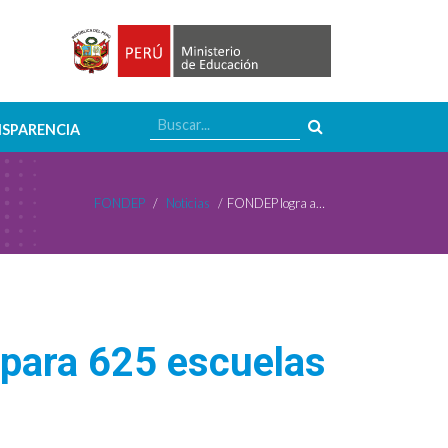
SPARENCIA
FONDEP
/
Noticias
/
FONDEP logra aprobación de subvenciones para 625 escuelas ganadoras del CNPIE 2026
para 625 escuelas