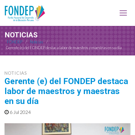
NOTICIAS
FONDEP
/
Noticias
/
Gerente (e) del FONDEP destaca labor de maestros y maestras en su día
NOTICIAS
Gerente (e) del FONDEP destaca
labor de maestros y maestras
en su día
6 Jul 2024