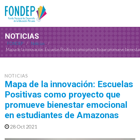
NOTICIAS
FONDEP
/
Noticias
/
Mapa de la innovación: Escuelas Positivas como proyecto que promueve bienest
NOTICIAS
Mapa de la innovación: Escuelas
Positivas como proyecto que
promueve bienestar emocional
en estudiantes de Amazonas
28 Oct 2021