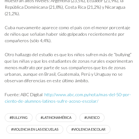
muestran altos niveles: Argentina (23,5%), Ecuador (21,9%), la
República Dominicana (21,8%), Costa Rica (21,2%) y Nicaragua
(21,2%).
Cuba nuevamente aparece como el país con el menor porcentaje
de niños que señalan haber sido golpeados recientemente por
compañeros (sólo 4,4%).
Otro hallazgo del estudio es que los niños sufren más de “bullying”
que las niñas y que los estudiantes de zonas rurales experimentan
menos maltrato por parte de sus compañeros que los de zonas
urbanas, aunque en Brasil, Guatemala, Perú y Uruguay no se
observan diferencias en este último ámbito.
Fuente: ABC Digital
http://www.abc.com.py/nota/mas-del-50-por-
ciento-de-alumnos-latinos-sufre-acoso-escolar/
#BULLYING
#LATINONAMÉRICA
#UNESCO
#VIOLENCIA EN LAS ESCUELAS
#VIOLENCIA ESCOLAR