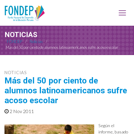
NOTICIAS
FONDEP
/
Noticias
/
Más del 50 por ciento de alumnos latinoamericanos sufre acoso escolar
NOTICIAS
Más del 50 por ciento de
alumnos latinoamericanos sufre
acoso escolar
2 Nov 2011
Según el
informe, basado