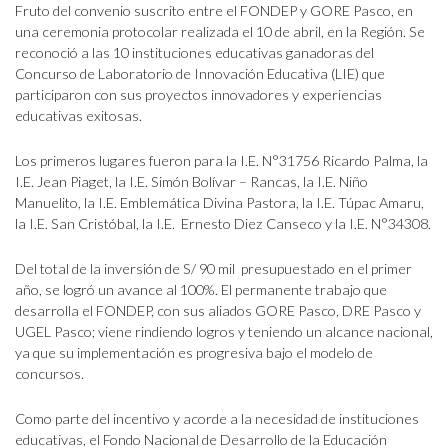
Fruto del convenio suscrito entre el FONDEP y GORE Pasco, en
una ceremonia protocolar realizada el 10 de abril, en la Región. Se
reconoció a las 10 instituciones educativas ganadoras del
Concurso de Laboratorio de Innovación Educativa (LIE) que
participaron con sus proyectos innovadores y experiencias
educativas exitosas.
Los primeros lugares fueron para la I.E. N°31756 Ricardo Palma, la
I.E. Jean Piaget, la I.E. Simón Bolívar – Rancas, la I.E. Niño
Manuelito, la I.E. Emblemática Divina Pastora, la I.E. Túpac Amaru,
la I.E. San Cristóbal, la I.E. Ernesto Diez Canseco y la I.E. N°34308.
Del total de la inversión de S/ 90 mil presupuestado en el primer
año, se logró un avance al 100%. El permanente trabajo que
desarrolla el FONDEP, con sus aliados GORE Pasco, DRE Pasco y
UGEL Pasco; viene rindiendo logros y teniendo un alcance nacional,
ya que su implementación es progresiva bajo el modelo de
concursos.
Como parte del incentivo y acorde a la necesidad de instituciones
educativas, el Fondo Nacional de Desarrollo de la Educación