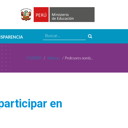
SPARENCIA
FONDEP
/
Noticias
/
Profesores nombrados con licencia podrán participar en Escuelas Marca Perú
articipar en