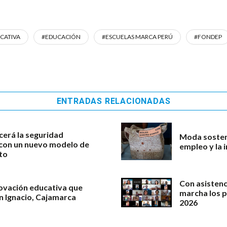
CATIVA
#EDUCACIÓN
#ESCUELAS MARCA PERÚ
#FONDEP
ENTRADAS RELACIONADAS
cerá la seguridad
Moda sosteni
l con un nuevo modelo de
empleo y la 
to
Con asistenc
novación educativa que
marcha los 
an Ignacio, Cajamarca
2026