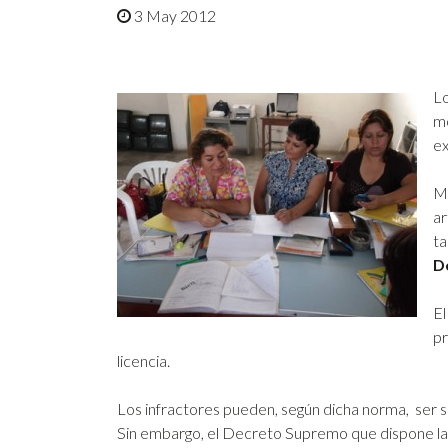
3 May 2012
Lo
mo
ex
Me
ar
ta
D
El
pr
licencia.
Los infractores pueden, según dicha norma, ser san
Sin embargo, el Decreto Supremo que dispone la 